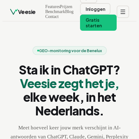
Features
Prijzen
Inloggen
Veesie
Benchmark
Blog
Contact
Gratis
starten
GEO-monitoring voor de Benelux
Sta ik in ChatGPT?
Veesie zegt het je,
elke week, in het
Nederlands.
Meet hoeveel keer jouw merk verschijnt in AI-
antwoorden van ChatGPT, Claude, Gemini, Perplexity