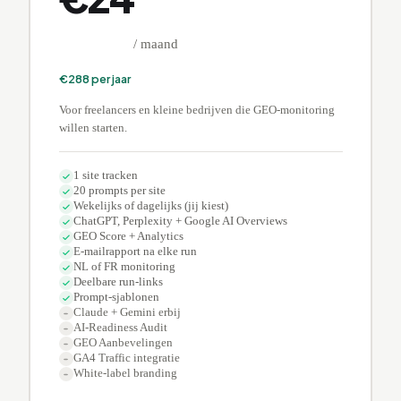
/ maand
€
288
per jaar
Voor freelancers en kleine bedrijven die GEO-monitoring
willen starten.
1 site tracken
20 prompts per site
Wekelijks of dagelijks (jij kiest)
ChatGPT, Perplexity + Google AI Overviews
GEO Score + Analytics
E-mailrapport na elke run
NL of FR monitoring
Deelbare run-links
Prompt-sjablonen
Claude + Gemini erbij
AI-Readiness Audit
GEO Aanbevelingen
GA4 Traffic integratie
White-label branding