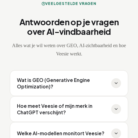
VEELGESTELDE VRAGEN
Antwoorden op je vragen
over AI-vindbaarheid
Alles wat je wil weten over GEO, AI-zichtbaarheid en hoe
Veesie werkt.
Wat is GEO (Generative Engine
Optimization)?
Generative Engine Optimization (GEO) is het
Hoe meet Veesie of mijn merk in
optimaliseren van content zodat AI-systemen zoals
ChatGPT verschijnt?
ChatGPT, Claude, Gemini en Perplexity jouw merk
vermelden in hun antwoorden. GEO is de AI-
Veesie stuurt op vaste intervallen (wekelijks of
Welke AI-modellen monitort Veesie?
zoekvariant van klassieke SEO: in plaats van te sturen
dagelijks) een set zoekvragen naar ChatGPT, Claude,