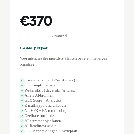
€
370
/ maand
€
4440
per jaar
Voor agencies die meerdere klanten beheren met eigen
branding.
3 sites tracken (+€75/extra site)
50 prompts per site
Wekelijks of dagelijks (jij kiest)
Alle 5 AI-bronnen
GEO Score + Analytics
E-mailrapport na elke run
NL + FR + EN monitoring
Deelbare run-links
Alle prompt-sjablonen
AI-Readiness Audit
GEO Aanbevelingen + Actieplan