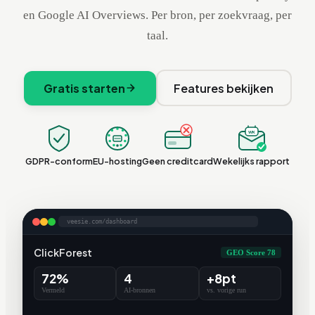
en Google AI Overviews. Per bron, per zoekvraag, per
taal.
Gratis starten
Features bekijken
WK
GDPR-conform
EU-hosting
Geen creditcard
Wekelijks rapport
veesie.com/dashboard
ClickForest
GEO Score 78
72%
4
+8pt
Vermeld
AI-bronnen
vs. vorige run