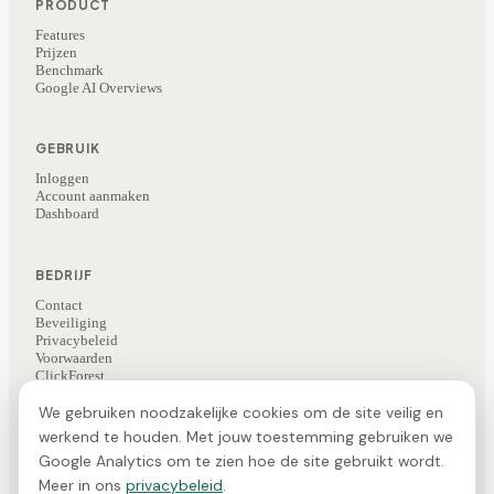
PRODUCT
Features
Prijzen
Benchmark
Google AI Overviews
GEBRUIK
Inloggen
Account aanmaken
Dashboard
BEDRIJF
Contact
Beveiliging
Privacybeleid
Voorwaarden
ClickForest
Kunstbrein (AI-nieuws)
We gebruiken noodzakelijke cookies om de site veilig en
werkend te houden. Met jouw toestemming gebruiken we
Google Analytics om te zien hoe de site gebruikt wordt.
©
2026
ClickForest
·
Veesie is een product van ClickForest
NL
·
EN
·
FR
Meer in ons
privacybeleid
.
Gemaakt in de Benelux · EU-hosting · GDPR-conform ·
Cookievoorkeuren