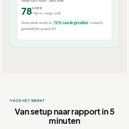
Veesie GEO Score · Deze week
78
GOED
+8pt vs. vorige week
Jouw merk wordt in
72% van de gevallen
vermeld,
gemiddelde positie #2.
HOE HET WERKT
Van setup naar rapport in 5
minuten