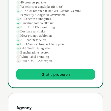
40 prompts per site
Wekelijks of dagelijks (jij kiest)
Alle 5 AI-bronnen (ChatGPT, Claude, Gemini,
Perplexity, Google AI Overviews)
GEO Score + Analytics
E-mailrapport na elke run
NL + FR + EN monitoring
Deelbare run-links
Meer prompt-sjablonen
AI-Readiness Audit
GEO Aanbevelingen + Actieplan
GA4 Traffic integratie
Benchmark vs. sector
White-label branding
Bulk runs + CSV export
Gratis proberen
Agency