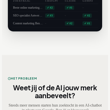
ZOEKVRAAG
CHATGPT
CLAUDE
GEMINI
Beste online marketing bureau...
-
✓ #2
✓ #1
SEO specialist Antwerpen...
-
✓ #3
✓ #2
Content marketing Benelux...
-
✓ #2
✓ #1
HET PROBLEEM
Weet jij of de AI jouw merk
aanbeveelt?
Steeds meer mensen starten hun zoektocht in een AI-chatbot