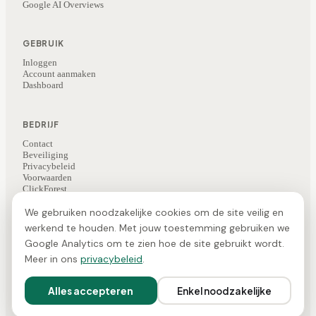
Google AI Overviews
GEBRUIK
Inloggen
Account aanmaken
Dashboard
BEDRIJF
Contact
Beveiliging
Privacybeleid
Voorwaarden
ClickForest
Kunstbrein (AI-nieuws)
We gebruiken noodzakelijke cookies om de site veilig en
werkend te houden. Met jouw toestemming gebruiken we
Google Analytics om te zien hoe de site gebruikt wordt.
©
2026
ClickForest
·
Veesie is een product van ClickForest
NL
·
EN
·
FR
Meer in ons
privacybeleid
.
Gemaakt in de Benelux · EU-hosting · GDPR-conform ·
Cookievoorkeuren
Alles accepteren
Enkel noodzakelijke