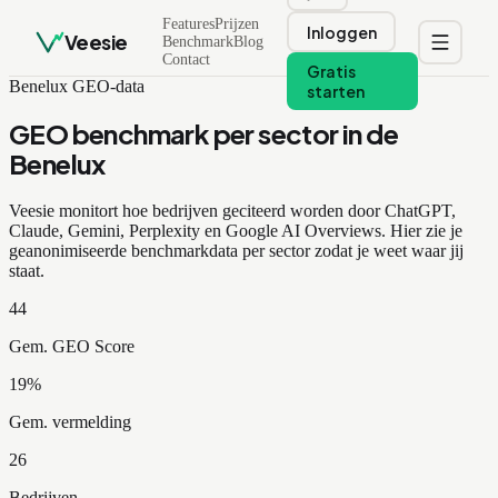
Features
Prijzen
Inloggen
Veesie
Benchmark
Blog
Contact
Gratis
Benelux GEO-data
starten
GEO benchmark per sector in de
Benelux
Veesie monitort hoe bedrijven geciteerd worden door ChatGPT,
Claude, Gemini, Perplexity en Google AI Overviews. Hier zie je
geanonimiseerde benchmarkdata per sector zodat je weet waar jij
staat.
44
Gem. GEO Score
19
%
Gem. vermelding
26
Bedrijven