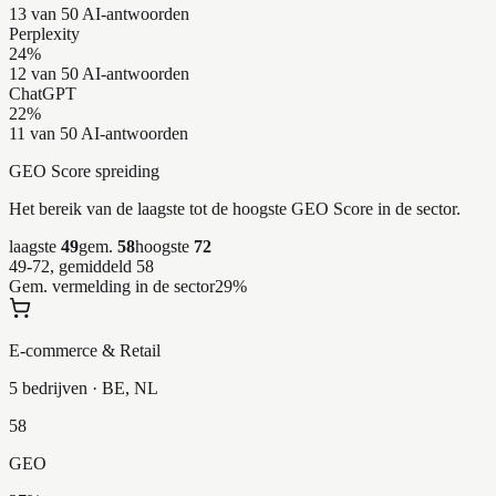
13 van 50 AI-antwoorden
Perplexity
24
%
12 van 50 AI-antwoorden
ChatGPT
22
%
11 van 50 AI-antwoorden
GEO Score spreiding
Het bereik van de laagste tot de hoogste GEO Score in de sector.
laagste
49
gem.
58
hoogste
72
49-72, gemiddeld 58
Gem. vermelding in de sector
29
%
E-commerce & Retail
5 bedrijven
· BE, NL
58
GEO