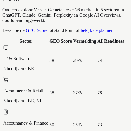
Onderzoek door Veesie. Gemeten over 26 merken in 5 sectoren in
ChatGPT, Claude, Gemini, Perplexity en Google AI Overviews,
doorlopend bijgewerkt.
Lees hoe de
GEO Score
tot stand komt of
bekijk de plannen
.
Sector
GEO Score
Vermelding
AI-Readiness
IT & Software
58
29
%
74
5 bedrijven
· BE
E-commerce & Retail
58
27
%
78
5 bedrijven
· BE, NL
Accountancy & Finance
50
25
%
73