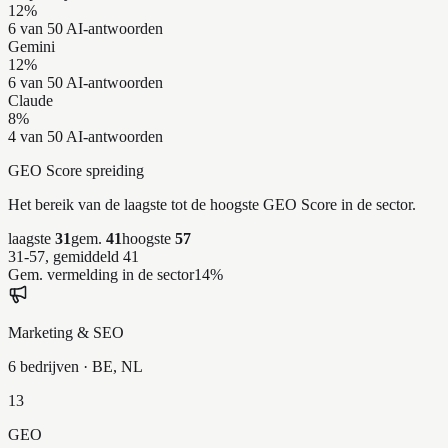
12
%
6 van 50 AI-antwoorden
Gemini
12
%
6 van 50 AI-antwoorden
Claude
8
%
4 van 50 AI-antwoorden
GEO Score spreiding
Het bereik van de laagste tot de hoogste GEO Score in de sector.
laagste
31
gem.
41
hoogste
57
31-57, gemiddeld 41
Gem. vermelding in de sector
14
%
Marketing & SEO
6 bedrijven
· BE, NL
13
GEO