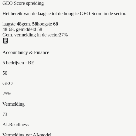
GEO Score spreiding
Het bereik van de laagste tot de hoogste GEO Score in de sector.
laagste
48
gem.
58
hoogste
68
48-68, gemiddeld 58
Gem. vermelding in de sector
27
%
Accountancy & Finance
5 bedrijven
· BE
50
GEO
25
%
Vermelding
73
AI-Readiness
Vermelding per AI-model