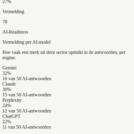
27
%
Vermelding
78
AI-Readiness
Vermelding per AI-model
Hoe vaak een merk uit deze sector opduikt in de antwoorden, per
engine.
Gemini
32
%
16 van 50 AI-antwoorden
Claude
30
%
15 van 50 AI-antwoorden
Perplexity
24
%
12 van 50 AI-antwoorden
ChatGPT
22
%
11 van 50 AI-antwoorden