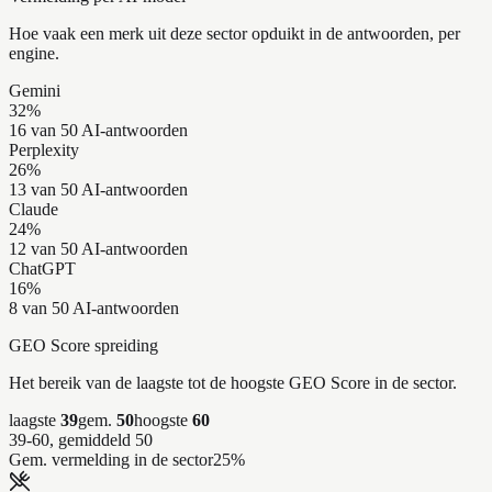
Hoe vaak een merk uit deze sector opduikt in de antwoorden, per
engine.
Gemini
32
%
16 van 50 AI-antwoorden
Perplexity
26
%
13 van 50 AI-antwoorden
Claude
24
%
12 van 50 AI-antwoorden
ChatGPT
16
%
8 van 50 AI-antwoorden
GEO Score spreiding
Het bereik van de laagste tot de hoogste GEO Score in de sector.
laagste
39
gem.
50
hoogste
60
39-60, gemiddeld 50
Gem. vermelding in de sector
25
%