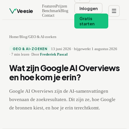
Features
Prijzen
Inloggen
Veesie
Benchmark
Blog
Contact
Gratis
starten
Home
/
Blog
/
GEO & AI-zoeken
13 juni 2026
·
bijgewerkt
1 augustus 2026
GEO & AI-ZOEKEN
·
7
min lezen
·
Door
Frederiek Pascal
Wat zijn Google AI Overviews
en hoe kom je erin?
Google AI Overviews zijn de AI-samenvattingen
bovenaan de zoekresultaten. Dit zijn ze, hoe Google
de bronnen kiest, en hoe je erin terechtkomt.