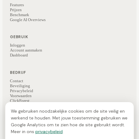
Features
Prijzen
Benchmark
Google AI Overviews
GEBRUIK
Inloggen
Account aanmaken
Dashboard
BEDRIJF
Contact
Beveiliging
Privacybeleid
Voorwaarden
ClickForest
Kunstbrein (AI-nieuws)
We gebruiken noodzakelijke cookies om de site veilig en
werkend te houden. Met jouw toestemming gebruiken we
Google Analytics om te zien hoe de site gebruikt wordt.
©
2026
ClickForest
·
Veesie is een product van ClickForest
NL
·
EN
·
FR
Meer in ons
privacybeleid
.
Gemaakt in de Benelux · EU-hosting · GDPR-conform ·
Cookievoorkeuren