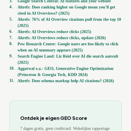
3
.
Google Search Central: AI features and your website
4
.
Ahrefs: Does ranking higher on Google mean you'll get
cited in AI Overviews? (2025)
5
.
Ahrefs: 76% of AI Overview citations pull from the top 10
(2025)
6
.
Ahrefs: AI Overviews reduce clicks (2025)
7
.
Ahrefs: AI Overviews reduce clicks, update (2026)
8
.
Pew Research Center: Google users are less likely to click
when an AI summary appears (2025)
9
.
Search Engine Land: Liz Reid over AI die search aanvult
(2025)
10
.
Aggarwal e.a.: GEO, Generative Engine Optimization
(Princeton & Georgia Tech, KDD 2024)
11
.
Ahrefs: Does schema markup help AI citations? (2026)
Ontdek je eigen GEO Score
7 dagen gratis, geen creditcard. Wekelijkse rapportage