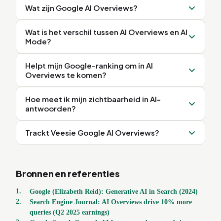
Wat zijn Google AI Overviews?
Wat is het verschil tussen AI Overviews en AI
Mode?
Helpt mijn Google-ranking om in AI
Overviews te komen?
Hoe meet ik mijn zichtbaarheid in AI-
antwoorden?
Trackt Veesie Google AI Overviews?
Bronnen en referenties
1
.
Google (Elizabeth Reid): Generative AI in Search (2024)
2
.
Search Engine Journal: AI Overviews drive 10% more
queries (Q2 2025 earnings)