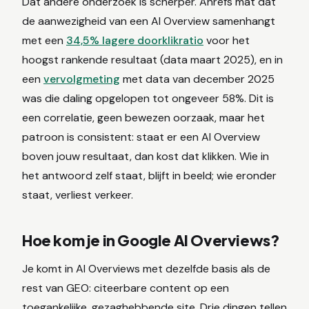
Dat andere onderzoek is scherper. Ahrefs mat dat
de aanwezigheid van een AI Overview samenhangt
met een
34,5% lagere doorklikratio
voor het
hoogst rankende resultaat (data maart 2025), en in
een
vervolgmeting
met data van december 2025
was die daling opgelopen tot ongeveer 58%. Dit is
een correlatie, geen bewezen oorzaak, maar het
patroon is consistent: staat er een AI Overview
boven jouw resultaat, dan kost dat klikken. Wie in
het antwoord zelf staat, blijft in beeld; wie eronder
staat, verliest verkeer.
Hoe kom je in Google AI Overviews?
Je komt in AI Overviews met dezelfde basis als de
rest van GEO: citeerbare content op een
toegankelijke, gezaghebbende site. Drie dingen tellen