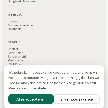
Google AI Overviews
GEBRUIK
Inloggen
Account aanmaken
Dashboard
BEDRIJF
Contact
Beveiliging
Privacybeleid
Voorwaarden
ClickForest
Kunstbrein (AI-nieuws)
We gebruiken noodzakelijke cookies om de site veilig en
werkend te houden. Met jouw toestemming gebruiken we
Google Analytics om te zien hoe de site gebruikt wordt.
©
2026
ClickForest
·
Veesie is een product van ClickForest
NL
·
EN
·
FR
Meer in ons
privacybeleid
.
Gemaakt in de Benelux · EU-hosting · GDPR-conform ·
Cookievoorkeuren
Alles accepteren
Enkel noodzakelijke