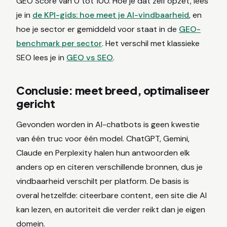
GEO Score van 0 tot 100. Hoe je dat zelf opzet, lees
je in
de KPI-gids: hoe meet je AI-vindbaarheid
, en
hoe je sector er gemiddeld voor staat in de
GEO-
benchmark per sector
. Het verschil met klassieke
SEO lees je in
GEO vs SEO
.
Conclusie: meet breed, optimaliseer
gericht
Gevonden worden in AI-chatbots is geen kwestie
van één truc voor één model. ChatGPT, Gemini,
Claude en Perplexity halen hun antwoorden elk
anders op en citeren verschillende bronnen, dus je
vindbaarheid verschilt per platform. De basis is
overal hetzelfde: citeerbare content, een site die AI
kan lezen, en autoriteit die verder reikt dan je eigen
domein.