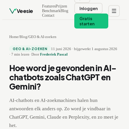
Features
Prijzen
Inloggen
Veesie
Benchmark
Blog
Contact
Gratis
starten
Home
/
Blog
/
GEO & AI-zoeken
11 juni 2026
·
bijgewerkt
1 augustus 2026
GEO & AI-ZOEKEN
·
7
min lezen
·
Door
Frederiek Pascal
Hoe word je gevonden in AI-
chatbots zoals ChatGPT en
Gemini?
AI-chatbots en AI-zoekmachines halen hun
antwoorden elk anders op. Zo word je vindbaar in
ChatGPT, Gemini, Claude en Perplexity, en zo meet je
het.