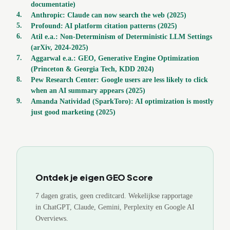
documentatie)
4
.
Anthropic: Claude can now search the web (2025)
5
.
Profound: AI platform citation patterns (2025)
6
.
Atil e.a.: Non-Determinism of Deterministic LLM Settings
(arXiv, 2024-2025)
7
.
Aggarwal e.a.: GEO, Generative Engine Optimization
(Princeton & Georgia Tech, KDD 2024)
8
.
Pew Research Center: Google users are less likely to click
when an AI summary appears (2025)
9
.
Amanda Natividad (SparkToro): AI optimization is mostly
just good marketing (2025)
Ontdek je eigen GEO Score
7 dagen gratis, geen creditcard. Wekelijkse rapportage
in ChatGPT, Claude, Gemini, Perplexity en Google AI
Overviews.