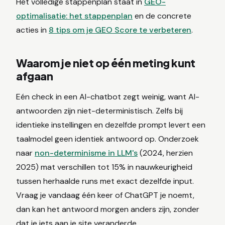
Het volledige stappenplan staat in
GEO-
optimalisatie: het stappenplan
en de concrete
acties in
8 tips om je GEO Score te verbeteren
.
Waarom je niet op één meting kunt
afgaan
Eén check in een AI-chatbot zegt weinig, want AI-
antwoorden zijn niet-deterministisch. Zelfs bij
identieke instellingen en dezelfde prompt levert een
taalmodel geen identiek antwoord op. Onderzoek
naar
non-determinisme in LLM's
(2024, herzien
2025) mat verschillen tot 15% in nauwkeurigheid
tussen herhaalde runs met exact dezelfde input.
Vraag je vandaag één keer of ChatGPT je noemt,
dan kan het antwoord morgen anders zijn, zonder
dat je iets aan je site veranderde.